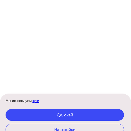
Политика конфиденциальности
Договор оферты
Школа английского языка Urban
Lang Club
ИП
Калиш Елена
ИНН:
771006760613
ОГРНИП:
324774600836867
р/с 40802810438000514421, ПАО
Сбербанк, к/с
30101810400000000225,
БИК 044525225.
Мы используем
куки
Да, окей
Настройки