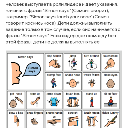
человек выступает в роли лидера и дает указания,
начиная с фразы "Simon says" (Симон говорит),
например: "Simon says touch your nose" (Симон
говорит, коснись носа). Дети должны выполнить
задание только в том случае, если оно начинается с
фразы "Simon says". Если лидер дает команду без
этой фразы, дети не должны выполнять ее.