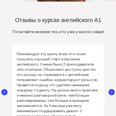
Отзывы о курсах английского А1
+7 (901) 731-22-55
Почитайте мнение тех, кто уже учился с нами!
г. Москва, ул. Чаянова 12
Заказать звонок
Рекомендую эту школу всем, кто хочет
Онлайн-платформа ULC
получить хороший старт в изучении
английского. У меня было 2 преподавателя,
оба отличные. Объясняют доступно для тех,
Главная
Онлайн-тест
Оплата
кто ни разу не сталкивался с английским,
Услуги
Акция
Блог
поправляют ошибки, корректируют речь и пр.
Нравится подход, что уделяют внимание
О школе
Цены
Контакты
каждому студенту. На уроках много практики
и именно разговорной речи, чем больше
разговариваешь, тем больше в принципе
запоминается. За 4 месяца уже могу
минимально поддерживать диалог. С