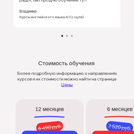
радостью продлю обучение тут!
Владимир
Курсы английского языка А1 (с нуля)
Политика конфиденциальности
Договор оферты
Школа английского языка Urban
Lang Club
ИП
Калиш Елена
ИНН:
771006760613
ОГРНИП:
324774600836867
р/с 40802810438000514421, ПАО
Стоимость обучения
Сбербанк, к/с
30101810400000000225,
Более подробную информацию о направлениях
БИК 044525225.
курсов и их стоимости можно найти на странице
Цены
12 месяцев
6 месяцев
6 490 руб.
7 520 руб.