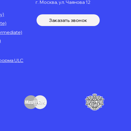
г. Москва, ул. Чаянова 12
y)
Заказать звонок
te)
ermediate)
)
форма ULC