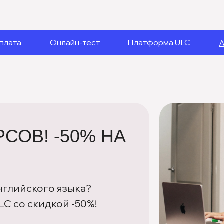
плата
Онлайн-тест
Платформа ULC
А
СОВ! -50% НА
нглийского языка?
LC со скидкой -50%!