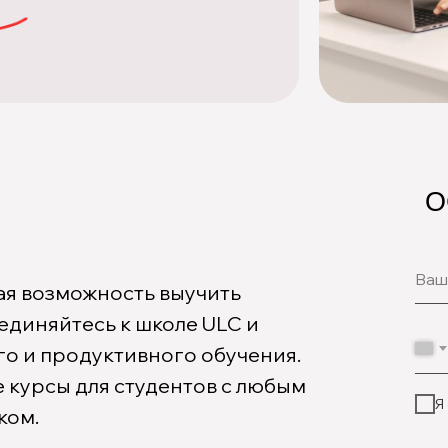
О
ная возможность выучить
единяйтесь к школе ULC и
го и продуктивного обучения.
е курсы для студентов с любым
Я
ком.