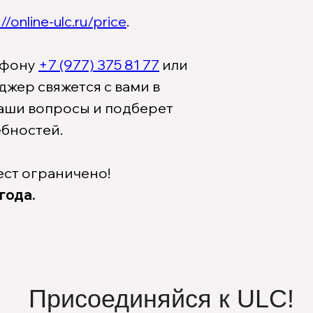
//online-ulc.ru/price
.
лефону
+7 (977) 375 81 77
или
джер свяжется с вами в
ваши вопросы и подберет
ебностей.
ест ограничено!
года.
Присоединяйся к ULC!