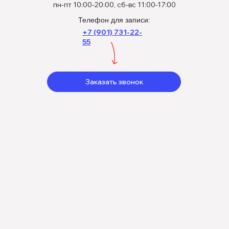
ОГРНИП:
324774600836867
пн-пт 10:00-20:00, сб-вс 11:00-17:00
р/с 40802810438000514421, ПАО
Телефон для записи:
Сбербанк, к/с
30101810400000000225,
+7 (901) 731-22-
БИК 044525225.
55
Заказать звонок