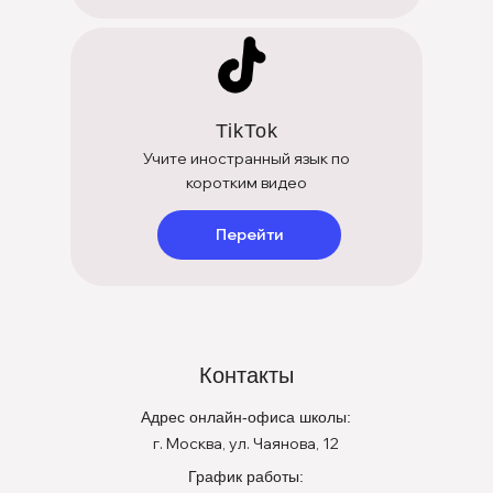
Онлайн-платформа ULC
Главная
Онлайн-тест
Оплата
Услуги
Акция
Блог
TikTok
О школе
Цены
Контакты
Учите иностранный язык по
коротким видео
Перейти
Политика конфиденциальности
Контакты
Договор оферты
Адрес онлайн-офиса школы:
Школа английского языка Urban
Lang Club
г. Москва, ул. Чаянова, 12
ИП
Калиш Елена
График работы:
ИНН:
771006760613