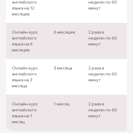
английского
неделю по 60
языка на 12
минут
месяцев
Онлайн-курс
6 месяцев
2 раза в
4
английского
неделю по 60
языка на 6
минут
месяцев
Онлайн-курс
3 месяца
2 раза в
4
английского
неделю по 60
языка на 3
минут
месяца
Онлайн-курс
1 месяц
2 раза в
8
английского
неделю по 60
языка на 1
минут
месяц