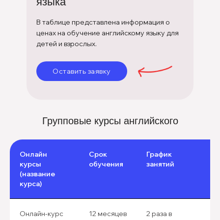
языка
В таблице представлена информация о
ценах на обучение английскому языку для
детей и взрослых.
Оставить заявку
Групповые курсы английского
Онлайн
Срок
График
курсы
обучения
занятий
(название
курса)
Онлайн-курс
12 месяцев
2 раза в
9