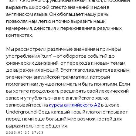
"Turn" - это многофункциональный глагол, способный
выразить широкий спектр значений и идей в
английском языке. Он обогащает нашу речь,
позволяя нам легко и точно выразить наши
намерения, действия и переживания в различных
Политика конфиденциальности
контекстах.
Договор оферты
Мы рассмотрели различные значения и примеры
Школа английского языка Urban
Lang Club
употребления "turn" – от оборотов событий до
ИП
Калиш Елена
физических движений, от перехода к новым темам
ИНН:
771006760613
ОГРНИП:
324774600836867
до выражения эмоций. Этот глагол является важным
р/с 40802810438000514421, ПАО
элементом английской грамматики, который
Сбербанк, к/с
помогает нам лучше понимать и быть понятыми. Если
30101810400000000225,
БИК 044525225.
вы хотите продолжать расширять свой лексический
запас и углублять знание английского языка,
записывайтесь на
курсы английского А2
в школе
Underground! Ведь каждый новый глагол открывает
перед нами еще больший мир возможностей для
выразительного общения.
2023-09-25 17:03