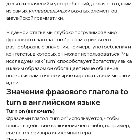
десятки значений и употреблений, делая его одним
из самых
универсальных
и важных элементов
английской грамматики.
В данной статье мы глубоко погрузимся в мир
фразового глагола "turn", рассматривая его
разнообразные значения, примеры употребления и
контексты, в которых он может использоваться. Мы
исследуем, как "turn" способствует богатству языка
и каким образом он обогащает наше общение,
позволяя нам точнее и ярче выражать свои мысли и
идеи.
Значения фразового глагола to
turn в английском языке
Turn on (включать)
:
Фразовый глагол "turn on" используется, чтобы
описать действие включения чего-либо, например,
света, телевизора или компьютера.
Примеры: