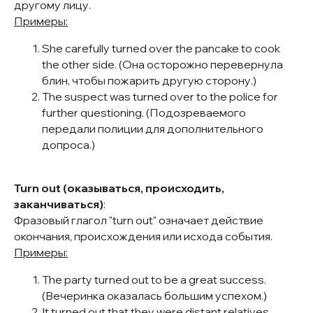
другому лицу.
Примеры:
She carefully turned over the pancake to cook
the other side. (Она осторожно перевернула
блин, чтобы пожарить другую сторону.)
The suspect was turned over to the police for
further questioning. (Подозреваемого
передали полиции для дополнительного
допроса.)
Turn out (оказываться, происходить,
заканчиваться)
:
Фразовый глагол "turn out" означает действие
окончания, происхождения или исхода события.
Примеры:
The party turned out to be a great success.
(Вечеринка оказалась большим успехом.)
It turned out that they were distant relatives.