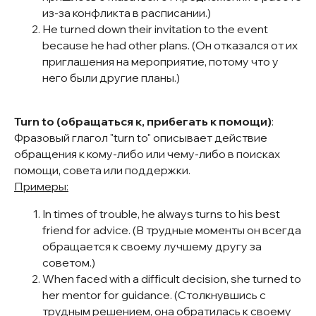
из-за конфликта в расписании.)
He turned down their invitation to the event
because he had other plans. (Он отказался от их
приглашения на мероприятие, потому что у
него были другие планы.)
Turn to (обращаться к, прибегать к помощи)
:
Фразовый глагол "turn to" описывает действие
обращения к кому-либо или чему-либо в поисках
помощи, совета или поддержки.
Примеры:
In times of trouble, he always turns to his best
friend for advice. (В трудные моменты он всегда
обращается к своему лучшему другу за
советом.)
When faced with a difficult decision, she turned to
her mentor for guidance. (Столкнувшись с
трудным решением, она обратилась к своему