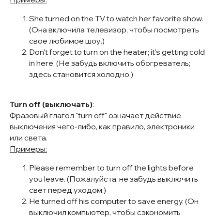
She turned on the TV to watch her favorite show.
(Она включила телевизор, чтобы посмотреть
свое любимое шоу.)
Don't forget to turn on the heater; it's getting cold
in here. (Не забудь включить обогреватель;
здесь становится холодно.)
Turn off (выключать)
:
Фразовый глагол "turn off" означает действие
выключения чего-либо, как правило, электроники
или света.
Примеры:
Please remember to turn off the lights before
you leave. (Пожалуйста, не забудь выключить
свет перед уходом.)
He turned off his computer to save energy. (Он
выключил компьютер, чтобы сэкономить