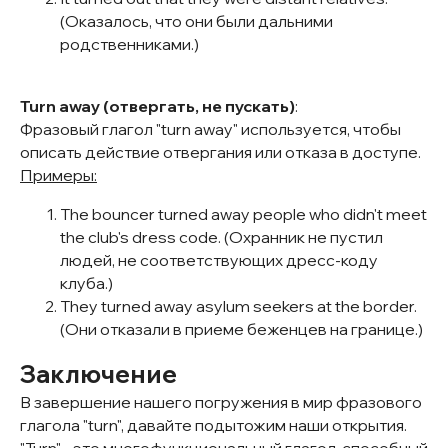
(Оказалось, что они были дальними
родственниками.)
Turn away (отвергать, не пускать)
:
Фразовый глагол "turn away" используется, чтобы
+7 (901) 731-22-55
описать действие отвергания или отказа в доступе.
г. Москва, ул. Чаянова 12
Примеры:
The bouncer turned away people who didn't meet
Заказать звонок
the club's dress code. (Охранник не пустил
людей, не соответствующих дресс-коду
Онлайн-платформа ULC
клуба.)
They turned away asylum seekers at the border.
Главная
Онлайн-тест
Оплата
(Они отказали в приеме беженцев на границе.)
Услуги
Акция
Блог
О школе
Цены
Контакты
Заключение
В завершение нашего погружения в мир фразового
глагола "turn", давайте подытожим наши открытия.