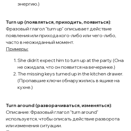
энергию.)
Turn up (появляться, приходить, появиться)
:
Фразовый глагол "turn up" описывает действие
появления или прихода кого-либо или чего-либо,
часто в неожиданный момент.
Примеры:
She didn't expect him to turn up at the party. (Она
не ожидала, что он появится на вечеринке.)
The missing keys turned up in the kitchen drawer.
(Пропавшие ключи обнаружились в ящике на
кухне.)
Turn around (разворачиваться, изменяться)
:
Описание: Фразовый глагол "turn around"
используется, чтобы описать действие разворота
или изменения ситуации.