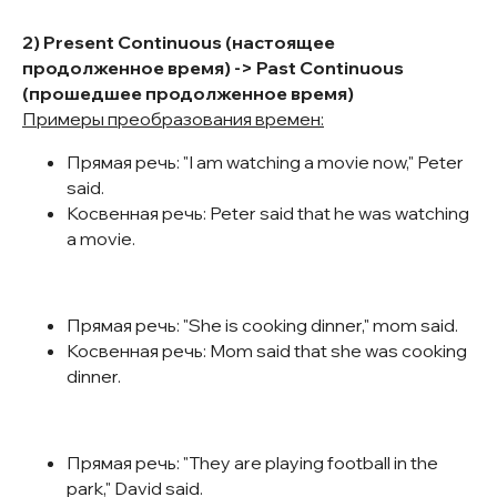
2) Present Continuous (настоящее
продолженное время) -> Past Continuous
(прошедшее продолженное время)
Примеры преобразования времен:
Прямая речь: "I am watching a movie now," Peter
said.
Косвенная речь: Peter said that he was watching
a movie.
Прямая речь: "She is cooking dinner," mom said.
Косвенная речь: Mom said that she was cooking
dinner.
Прямая речь: "They are playing football in the
park," David said.