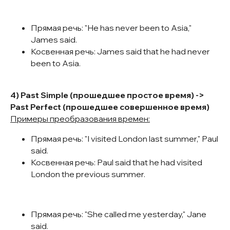
Прямая речь: "He has never been to Asia,"
James said.
Косвенная речь: James said that he had never
been to Asia.
4) Past Simple (прошедшее простое время) ->
Past Perfect (прошедшее совершенное время)
Примеры преобразования времен:
Прямая речь: "I visited London last summer," Paul
said.
Косвенная речь: Paul said that he had visited
London the previous summer.
Прямая речь: "She called me yesterday," Jane
said.