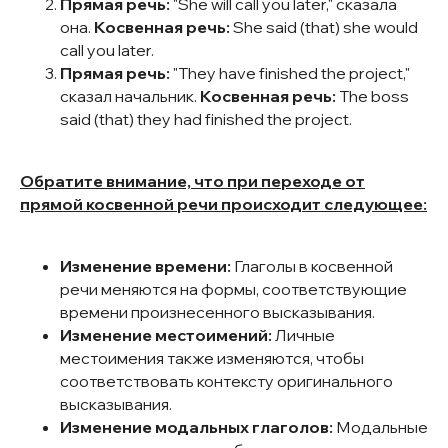
Прямая речь:
"She will call you later," сказала
она.
Косвенная речь:
She said (that) she would
call you later.
Прямая речь:
"They have finished the project,"
сказал начальник.
Косвенная речь:
The boss
said (that) they had finished the project.
Обратите внимание, что при переходе от
прямой косвенной речи происходит следующее:
Изменение времени:
Глаголы в косвенной
речи меняются на формы, соответствующие
времени произнесенного высказывания.
Изменение местоимений:
Личные
местоимения также изменяются, чтобы
соответствовать контексту оригинального
высказывания.
Изменение модальных глаголов:
Модальные