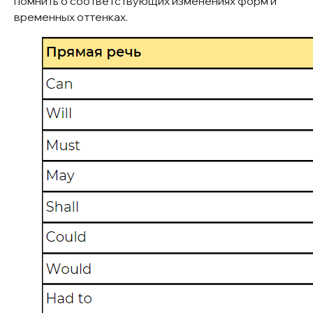
помнить о соответствующих изменениях форм и
Заказать звонок
временных оттенках.
Онлайн-платформа ULC
Главная
Онлайн-тест
Оплата
Услуги
Акция
Блог
О школе
Цены
Контакты
Политика конфиденциальности
Договор оферты
Школа английского языка Urban
Lang Club
ИП
Калиш Елена