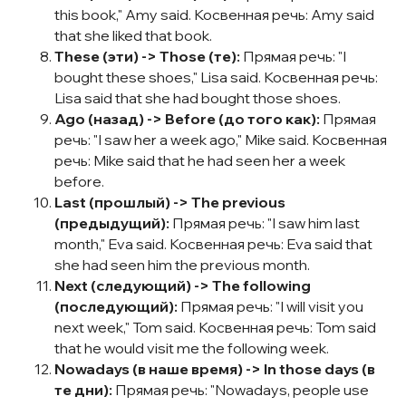
this book," Amy said. Косвенная речь: Amy said
that she liked that book.
These (эти) -> Those (те):
Прямая речь: "I
bought these shoes," Lisa said. Косвенная речь:
Lisa said that she had bought those shoes.
Ago (назад) -> Before (до того как):
Прямая
речь: "I saw her a week ago," Mike said. Косвенная
речь: Mike said that he had seen her a week
before.
Last (прошлый) -> The previous
(предыдущий):
Прямая речь: "I saw him last
month," Eva said. Косвенная речь: Eva said that
she had seen him the previous month.
Next (следующий) -> The following
(последующий):
Прямая речь: "I will visit you
next week," Tom said. Косвенная речь: Tom said
that he would visit me the following week.
Nowadays (в наше время) -> In those days (в
те дни):
Прямая речь: "Nowadays, people use