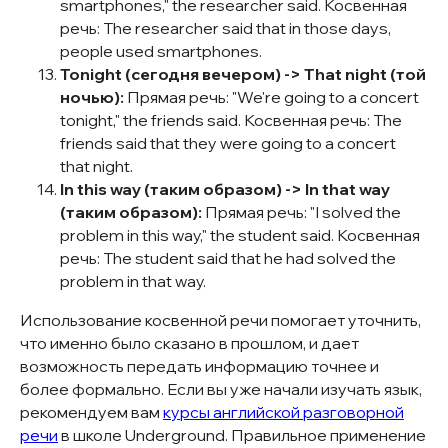
smartphones," the researcher said. Косвенная
речь: The researcher said that in those days,
people used smartphones.
Tonight (сегодня вечером) -> That night (той
ночью):
Прямая речь: "We're going to a concert
tonight," the friends said. Косвенная речь: The
friends said that they were going to a concert
that night.
In this way (таким образом) -> In that way
(таким образом):
Прямая речь: "I solved the
problem in this way," the student said. Косвенная
речь: The student said that he had solved the
problem in that way.
Использование косвенной речи помогает уточнить,
что именно было сказано в прошлом, и дает
возможность передать информацию точнее и
более формально. Если вы уже начали изучать язык,
рекомендуем вам
курсы английской разговорной
речи
в школе Underground. Правильное применение