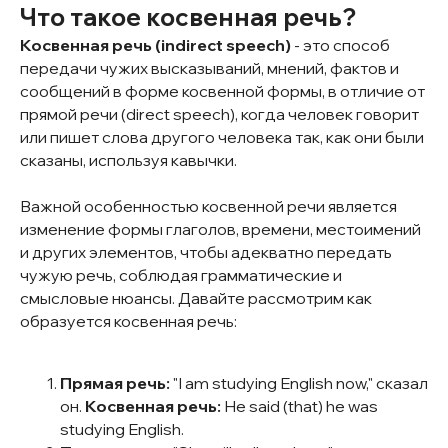
Что такое косвенная речь?
Косвенная речь (indirect speech)
- это способ
передачи чужих высказываний, мнений, фактов и
сообщений в форме косвенной формы, в отличие от
прямой речи (direct speech), когда человек говорит
или пишет слова другого человека так, как они были
сказаны, используя кавычки.
Важной особенностью косвенной речи является
изменение формы глаголов, времени, местоимений
и других элементов, чтобы адекватно передать
чужую речь, соблюдая грамматические и
смысловые нюансы. Давайте рассмотрим как
образуется косвенная речь:
Прямая речь:
"I am studying English now," сказал
он.
Косвенная речь:
He said (that) he was
studying English.