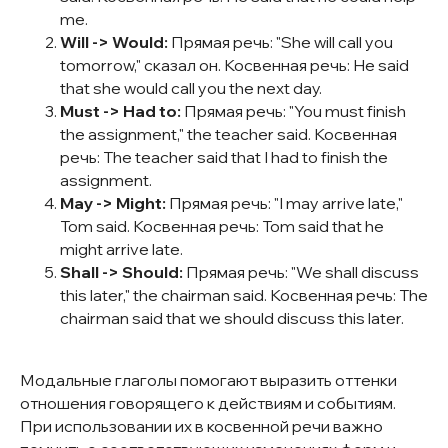
me.
Will -> Would:
Прямая речь: "She will call you
tomorrow," сказал он. Косвенная речь: He said
that she would call you the next day.
Must -> Had to:
Прямая речь: "You must finish
the assignment," the teacher said. Косвенная
речь: The teacher said that I had to finish the
assignment.
May -> Might:
Прямая речь: "I may arrive late,"
Tom said. Косвенная речь: Tom said that he
might arrive late.
Shall -> Should:
Прямая речь: "We shall discuss
this later," the chairman said. Косвенная речь: The
chairman said that we should discuss this later.
Модальные глаголы помогают выразить оттенки
+7 (901) 731-22-55
отношения говорящего к действиям и событиям.
г. Москва, ул. Чаянова 12
При использовании их в косвенной речи важно