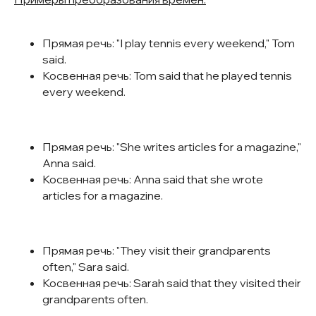
Прямая речь: "I play tennis every weekend," Tom
said.
Косвенная речь: Tom said that he played tennis
every weekend.
Прямая речь: "She writes articles for a magazine,"
Anna said.
Косвенная речь: Anna said that she wrote
articles for a magazine.
Прямая речь: "They visit their grandparents
often," Sara said.
Косвенная речь: Sarah said that they visited their
grandparents often.