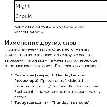
ИНН:
771006760613
ОГРНИП:
324774600836867
р/с 40802810438000514421, ПАО
Сбербанк, к/с
30101810400000000225,
БИК 044525225.
Как меняются модальные глаголы при
косвенной речи
Изменение других слов
Помимо изменений в глаголах, местоимениях и
модальных глаголах, некоторые другие слова и
выражения также могут изменяться при переходе
от прямой косвенной речи. Вот некоторые примеры:
Yesterday (вчера) -> The day before
(позавчера):
Прямая речь: "I visited the
museum yesterday," Paul said. Косвенная речь:
Paul said that he had visited the museum the day
before.
Today (сегодня) -> That day (тот день):