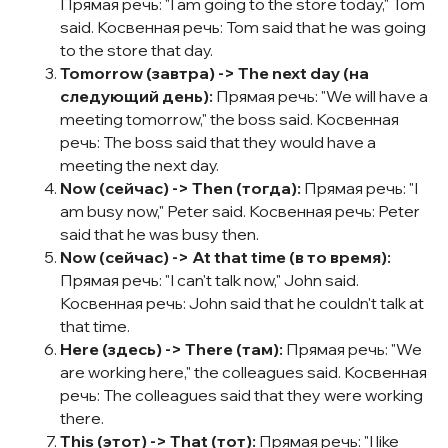
Прямая речь: "I am going to the store today," Tom
said. Косвенная речь: Tom said that he was going
to the store that day.
Tomorrow (завтра) -> The next day (на
следующий день):
Прямая речь: "We will have a
meeting tomorrow," the boss said. Косвенная
речь: The boss said that they would have a
meeting the next day.
Now (сейчас) -> Then (тогда):
Прямая речь: "I
am busy now," Peter said. Косвенная речь: Peter
said that he was busy then.
Now (сейчас) -> At that time (в то время):
Прямая речь: "I can't talk now," John said.
Косвенная речь: John said that he couldn't talk at
that time.
Here (здесь) -> There (там):
Прямая речь: "We
are working here," the colleagues said. Косвенная
речь: The colleagues said that they were working
there.
This (этот) -> That (тот):
Прямая речь: "I like